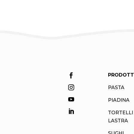
PRODOTT


PASTA

PIADINA

TORTELLI
LASTRA
SUGHI