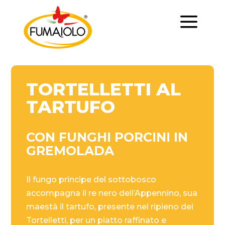
a
TORTELLETTI AL
TARTUFO
CON FUNGHI PORCINI IN
GREMOLADA
Il fungo principe del sottobosco
accompagna il re nero dell’Appennino, sua
maestà il tartufo, presente nel ripieno dei
Tortelletti, per un piatto raffinato e