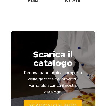
VERDI
PATATE
Scarica il
catalogo
Per una panoramica completa
delle gamme dei prodotti
Fumaiolo scarica il nostro
catalogo
SCARICALO SUBITO