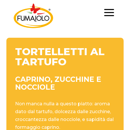
a
TORTELLETTI AL
TARTUFO
CAPRINO, ZUCCHINE E
NOCCIOLE
Non manca nulla a questo piatto: aroma
dato dal tartufo, dolcezza dalle zucchine,
croccantezza dalle nocciole, e sapidità dal
formaggio caprino.