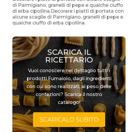
di Parmigiano, granelli di pepe e qualche ciuffo
di erba cipollina.Decorare i piatti di portata con
alcune scaglie di Parmigiano, granelli di pepe e
qualche ciuffo di erba cipollina.
SCARICA IL
RICETTARIO
Vuoi conoscere nel dettaglio tutti i
prodotti Fumaiolo, dagli ingredienti
con cui sono realizzati, al peso delle
confezioni? Scarica il nostro
catalogo!
SCARICALO SUBITO