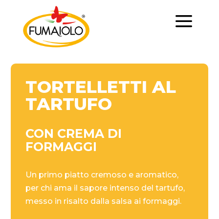
a
TORTELLETTI AL
TARTUFO
CON CREMA DI
FORMAGGI
Un primo piatto cremoso e aromatico,
per chi ama il sapore intenso del tartufo,
messo in risalto dalla salsa ai formaggi.