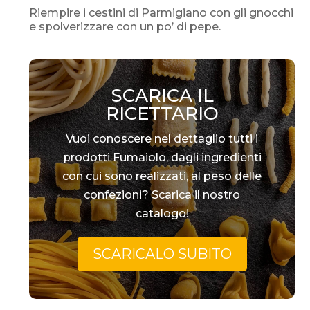
Riempire i cestini di Parmigiano con gli gnocchi
e spolverizzare con un po’ di pepe.
SCARICA IL
RICETTARIO
Vuoi conoscere nel dettaglio tutti i
prodotti Fumaiolo, dagli ingredienti
con cui sono realizzati, al peso delle
confezioni? Scarica il nostro
catalogo!
SCARICALO SUBITO