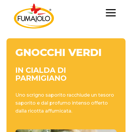
a
GNOCCHI VERDI
IN CIALDA DI
PARMIGIANO
Uno scrigno saporito racchiude un tesoro
saporito e dal profumo intenso offerto
dalla ricotta affumicata.