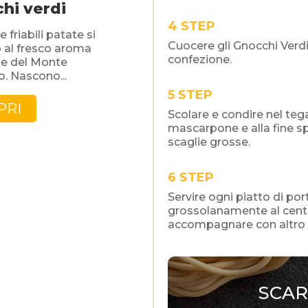
hi verdi
STEP
e friabili patate si
Cuocere gli Gnocchi Verdi
 al fresco aroma
confezione.
be del Monte
. Nascono...
STEP
PRI
Scolare e condire nel teg
mascarpone e alla fine s
scaglie grosse.
STEP
Servire ogni piatto di po
grossolanamente al centro
accompagnare con altro bu
SCAR