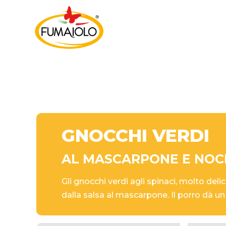
GNOCCHI VERDI
AL MASCARPONE E NOC
Gli gnocchi verdi agli spinaci, molto delic
dalla salsa al mascarpone. Il porro dà un 