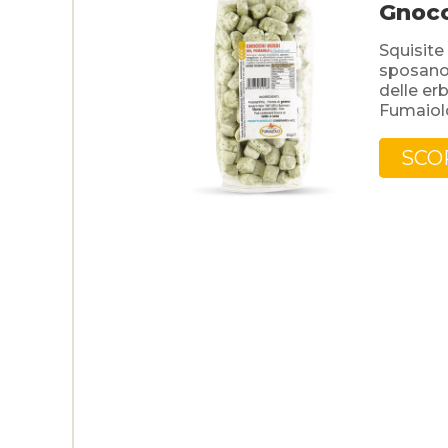
Gnocc
Squisite 
sposano
delle er
Fumaiolo
SCO