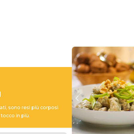
I
ati, sono resi più corposi
tocco in più.