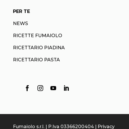
PER TE
NEWS
RICETTE FUMAIOLO
RICETTARIO PIADINA
RICETTARIO PASTA




Fumaiolo s.r.l. | P.Iva 03366200404 |
Privacy