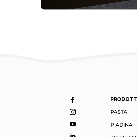
PRODOTT


PASTA

PIADINA
