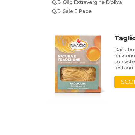
Q.b. Olio Extravergine D’oliva
Q.b. Sale E Pepe
Taglio
Dai labo
nascono i
consiste
restano t
SCO