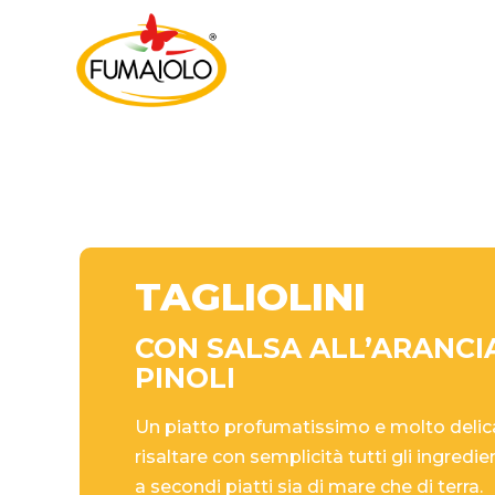
TAGLIOLINI
CON SALSA ALL’ARANCI
PINOLI
Un piatto profumatissimo e molto delicat
risaltare con semplicità tutti gli ingred
a secondi piatti sia di mare che di terra.