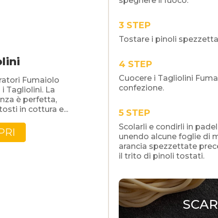
spegnere il fuoco.
STEP
Tostare i pinoli spezzetta
lini
STEP
Cuocere i Tagliolini Fuma
ratori Fumaiolo
confezione.
 Tagliolini. La
nza è perfetta,
osti in cottura e...
STEP
Scolarli e condirli in pade
PRI
unendo alcune foglie di me
arancia spezzettate prec
il trito di pinoli tostati.
SCAR