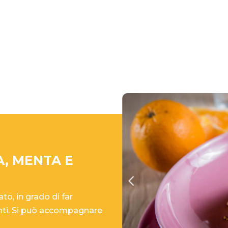
A, MENTA E
o, in grado di far
ienti. Si può accompagnare