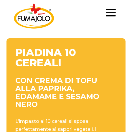
a
PIADINA 10
CEREALI
CON CREMA DI TOFU
ALLA PAPRIKA,
EDAMAME E SESAMO
NERO
L’impasto ai 10 cereali si sposa
perfettamente ai sapori vegetali. Il