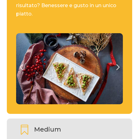
risultato? Benessere e gusto in un unico
piatto.

Medium