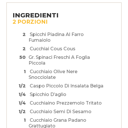
INGREDIENTI
2 PORZIONI
2
Spicchi Piadina Al Farro
Fumaiolo
2
Cucchiai Cous Cous
50
Gr. Spinaci Freschi A Foglia
Piccola
1
Cucchiaio Olive Nere
Snocciolate
1/2
Caspo Piccolo Di Insalata Belga
1/4
Spicchio D’aglio
1/4
Cucchiaino Prezzemolo Tritato
1/2
Cucchiaio Semi Di Sesamo
1
Cucchiaio Grana Padano
Grattugiato