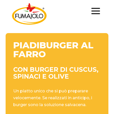
a
PIADIBURGER AL
FARRO
CON BURGER DI CUSCUS,
SPINACI E OLIVE
Un piatto unico che si può preparare
velocemente. Se realizzati in anticipo, i
burger sono la soluzione salvacena.