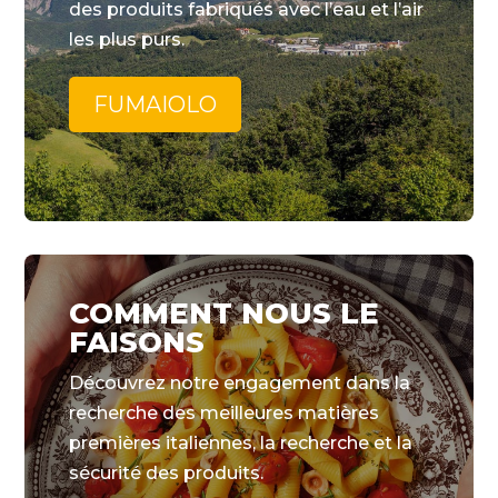
des produits fabriqués avec l’eau et l’air
les plus purs.
FUMAIOLO
COMMENT NOUS LE
FAISONS
Découvrez notre engagement dans la
recherche des meilleures matières
premières italiennes, la recherche et la
sécurité des produits.