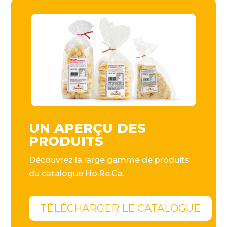
UN APERÇU DES
PRODUITS
Découvrez la large gamme de produits
du catalogue Ho.Re.Ca.
TÉLÉCHARGER LE CATALOGUE