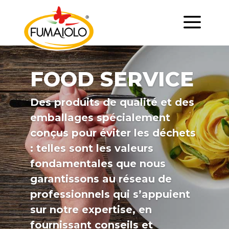
a
FOOD SERVICE
Des produits de qualité et des
emballages spécialement
conçus pour éviter les déchets
: telles sont les valeurs
fondamentales que nous
garantissons au réseau de
professionnels qui s’appuient
sur notre expertise, en
fournissant conseils et