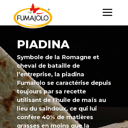
a
PIADINA
Symbole de la Romagne et
cheval de bataille de
l’entreprise, la piadina
Fumaiolo se caractérise depuis
toujours par sa recette
utilisant de l’huile de maïs au
lieu du saindoux, ce qui lui
confère 40% de matières
grasses en moins que la