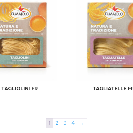
TAGLIOLINI FR
TAGLIATELLE F
1
2
3
4
→