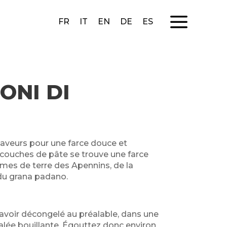
a
FR
IT
EN
DE
ES
ONI DI
saveurs pour une farce douce et
couches de pâte se trouve une farce
es de terre des Apennins, de la
 du grana padano.
l’avoir décongelé au préalable, dans une
alée bouillante. Égouttez donc environ