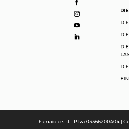

DI

DIE

DIE

DIE
LA
DI
EI
Fumaiolo s.r.l. | P.Iva 03366200404 | Co