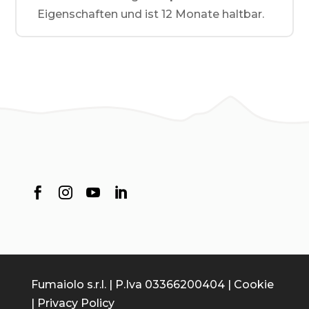
Eigenschaften und ist 12 Monate haltbar.




Fumaiolo s.r.l. | P.Iva 03366200404 | Cookie
| Privacy Policy