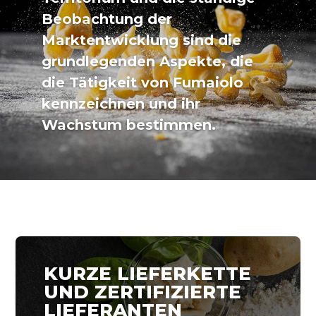
Beobachtung der
Marktentwicklung sind die
grundlegenden Aspekte, die
die Tätigkeit von Fumaiolo
kennzeichnen und ihr
Wachstum bestimmen.
KURZE LIEFERKETTE
UND ZERTIFIZIERTE
LIEFERANTEN