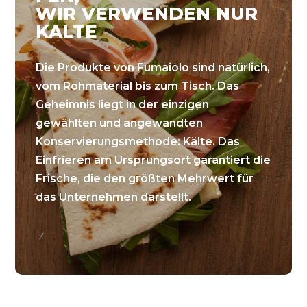
WIR VERWENDEN NUR
KALTE
Die Produkte von Fumaiolo sind natürlich,
vom Rohmaterial bis zum Tisch. Das
Geheimnis liegt in der einzigen
gewählten und angewandten
Konservierungsmethode: Kälte. Das
Einfrieren am Ursprungsort garantiert die
Frische, die den größten Mehrwert für
das Unternehmen darstellt.