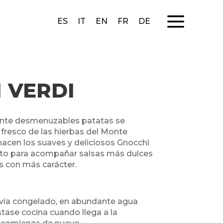
a
ES
IT
EN
FR
DE
 VERDI
mente desmenuzables patatas se
fresco de las hierbas del Monte
acen los suaves y deliciosos Gnocchi
anto para acompañar salsas más dulces
 con más carácter.
avía congelado, en abundante agua
sta
se cocina cuando llega a la