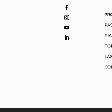

PR

PA

PI

TO
LAS
CO