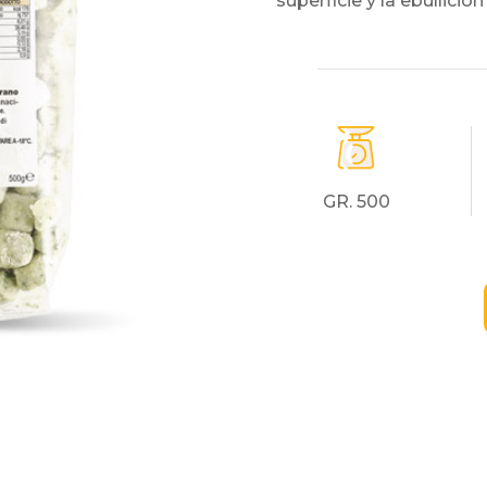
superficie y la ebullici
GR. 500