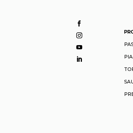

PR

PA

PI

TO
SA
PR