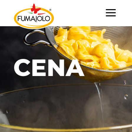
a
CENA